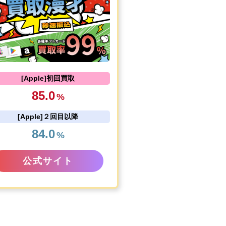
[Apple]初回買取
85.0
%
[Apple]２回目以降
84.0
%
公式サイト