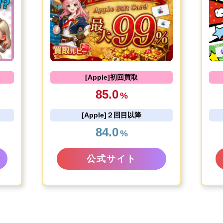
[Apple]初回買取
85.0
%
[Apple]２回目以降
84.0
%
公式サイト